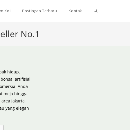
m Koi
Postingan Terbaru
Kontak
Toggle
Seller No.1
website
search
pak hidup,
onsai artifisial
komersial Anda
ai meja hingga
area jakarta,
au yang elegan