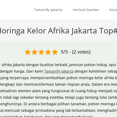
Tamanify Jakarta
Vertical Garden
Kola
oringa Kelor Afrika Jakarta Top
5/5 - (2 votes)
r afrika Jakarta dengan kualitas terbaik, jaminan pohon hidup, opsi 
dengan harga. Dari kami
Tamanify Jakarta
dengan komitmen sebag
p yang terpercaya, mempersembahkan pohon moringa kelor afrika b
elengkapi dan mentransformasi taman impian anda. Dalam era mo
hadiran elemen alam yang fungsional di ruang hidup menjadi s
n tidak lagi sekadar tentang estetika, tetapi juga tentang nilai tam
enghuninya. Di antara berbagai pilihan tanaman, pohon moringa k
era) mencuat sebagai primadona yang tak terbantahkan, menghadi
a keindahan, ketahanan, dan segudang manfaat lain.