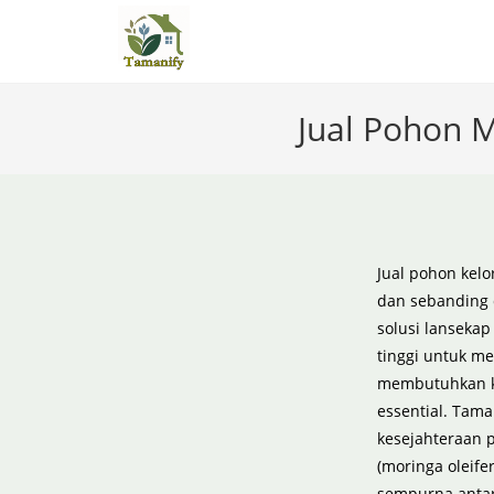
Skip
to
content
Jual Pohon M
Jual pohon kelo
dan sebanding 
solusi lanseka
tinggi untuk m
membutuhkan ke
essential. Tama
kesejahteraan p
(moringa oleif
sempurna antar