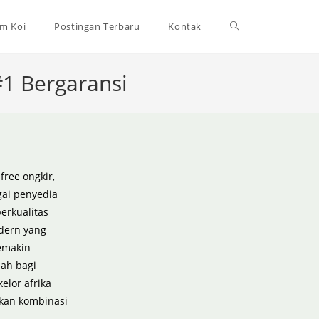
m Koi
Postingan Terbaru
Kontak
Toggle
#1 Bergaransi
website
search
free ongkir,
ai penyedia
erkualitas
dern yang
emakin
bah bagi
elor afrika
rkan kombinasi