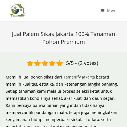
Skip
to
Menu
content
Jual Palem Sikas Jakarta 100% Tanaman
Pohon Premium
5/5 - (2 votes)
Memilih jual pohon sikas dari
Tamanify Jakarta
berarti
memilih kualitas, estetika, dan ketenangan jangka panjang.
Setiap tanaman kami melalui proses seleksi ketat untuk
memastikan kondisinya sehat, akar kuat, dan daun segar.
Kami percaya bahwa taman yang indah tidak hanya
mempercantik pandangan mata, tetapi juga meningkatkan
kenyamanan hidup, memperbaiki sirkulasi udara, serta
menciptakan suasana alami yang menenangkan.