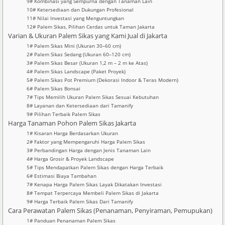
9# Kombinasi yang Sempurna dengan Tanaman Lain
10# Ketersediaan dan Dukungan Profesional
11# Nilai Investasi yang Menguntungkan
12# Palem Sikas, Pilihan Cerdas untuk Taman Jakarta
Varian & Ukuran Palem Sikas yang Kami Jual di Jakarta
1# Palem Sikas Mini (Ukuran 30–60 cm)
2# Palem Sikas Sedang (Ukuran 60–120 cm)
3# Palem Sikas Besar (Ukuran 1,2 m – 2 m ke Atas)
4# Palem Sikas Landscape (Paket Proyek)
5# Palem Sikas Pot Premium (Dekorasi Indoor & Teras Modern)
6# Palem Sikas Bonsai
7# Tips Memilih Ukuran Palem Sikas Sesuai Kebutuhan
8# Layanan dan Ketersediaan dari Tamanify
9# Pilihan Terbaik Palem Sikas
Harga Tanaman Pohon Palem Sikas Jakarta
1# Kisaran Harga Berdasarkan Ukuran
2# Faktor yang Mempengaruhi Harga Palem Sikas
3# Perbandingan Harga dengan Jenis Tanaman Lain
4# Harga Grosir & Proyek Landscape
5# Tips Mendapatkan Palem Sikas dengan Harga Terbaik
6# Estimasi Biaya Tambahan
7# Kenapa Harga Palem Sikas Layak Dikatakan Investasi
8# Tempat Terpercaya Membeli Palem Sikas di Jakarta
9# Harga Terbaik Palem Sikas Dari Tamanify
Cara Perawatan Palem Sikas (Penanaman, Penyiraman, Pemupukan)
1# Panduan Penanaman Palem Sikas