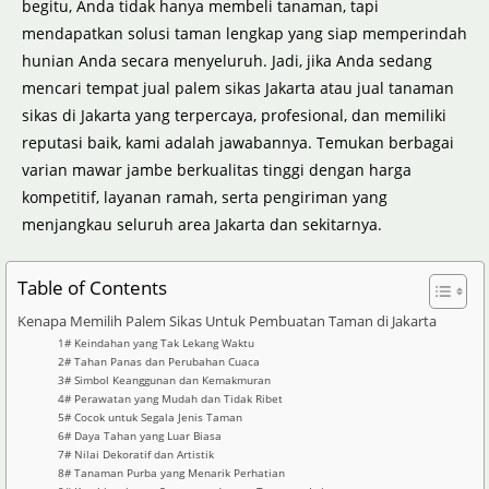
begitu, Anda tidak hanya membeli tanaman, tapi
mendapatkan solusi taman lengkap yang siap memperindah
hunian Anda secara menyeluruh. Jadi, jika Anda sedang
mencari tempat jual palem sikas Jakarta atau jual tanaman
sikas di Jakarta yang terpercaya, profesional, dan memiliki
reputasi baik, kami adalah jawabannya. Temukan berbagai
varian mawar jambe berkualitas tinggi dengan harga
kompetitif, layanan ramah, serta pengiriman yang
menjangkau seluruh area Jakarta dan sekitarnya.
Table of Contents
Kenapa Memilih Palem Sikas Untuk Pembuatan Taman di Jakarta
1# Keindahan yang Tak Lekang Waktu
2# Tahan Panas dan Perubahan Cuaca
3# Simbol Keanggunan dan Kemakmuran
4# Perawatan yang Mudah dan Tidak Ribet
5# Cocok untuk Segala Jenis Taman
6# Daya Tahan yang Luar Biasa
7# Nilai Dekoratif dan Artistik
8# Tanaman Purba yang Menarik Perhatian