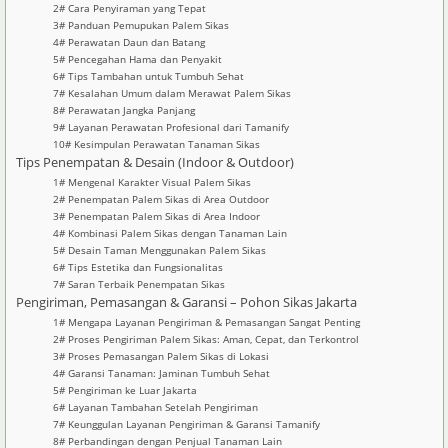
2# Cara Penyiraman yang Tepat
3# Panduan Pemupukan Palem Sikas
4# Perawatan Daun dan Batang
5# Pencegahan Hama dan Penyakit
6# Tips Tambahan untuk Tumbuh Sehat
7# Kesalahan Umum dalam Merawat Palem Sikas
8# Perawatan Jangka Panjang
9# Layanan Perawatan Profesional dari Tamanify
10# Kesimpulan Perawatan Tanaman Sikas
Tips Penempatan & Desain (Indoor & Outdoor)
1# Mengenal Karakter Visual Palem Sikas
2# Penempatan Palem Sikas di Area Outdoor
3# Penempatan Palem Sikas di Area Indoor
4# Kombinasi Palem Sikas dengan Tanaman Lain
5# Desain Taman Menggunakan Palem Sikas
6# Tips Estetika dan Fungsionalitas
7# Saran Terbaik Penempatan Sikas
Pengiriman, Pemasangan & Garansi – Pohon Sikas Jakarta
1# Mengapa Layanan Pengiriman & Pemasangan Sangat Penting
2# Proses Pengiriman Palem Sikas: Aman, Cepat, dan Terkontrol
3# Proses Pemasangan Palem Sikas di Lokasi
4# Garansi Tanaman: Jaminan Tumbuh Sehat
5# Pengiriman ke Luar Jakarta
6# Layanan Tambahan Setelah Pengiriman
7# Keunggulan Layanan Pengiriman & Garansi Tamanify
8# Perbandingan dengan Penjual Tanaman Lain